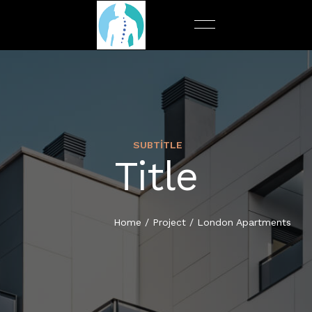
SUBTITLE
ALGOLOJI
TÜRKÇE
Title
ANA SAYFA
BEL FITIĞI
ENGLISH
HAKKIMDA
Home
/
Project
/
London Apartments
BEYIN TÜMÖRÜ
العربية
HIZMETLERIMIZ
BOYUN FITIĞI
İLETIŞIM
OMURGA KIRIKLARI