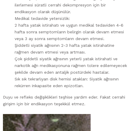
ilerlemesi süratli cerrahi dekompresyon için bir
TÜRKÇE
endikasyon olarak düşünülür.
OMURILIK YARALANMASI
Medikal tedavide yetersizlik:
2 hafta yatak istirahatı ve uygun medikal tedaviden 4-6
OMURILIK TÜMÖRLERI
hafta sonra semptomların belirgin olarak devam etmesi
veya 3 ay sonra semptomların devam etmesi.
Şiddetli siyatik ağrısının 2-3 hafta yatak istirahatine
rağmen devam etmesi veya artması.
Çok şiddetli siyatik ağrısının yeterli yatak istirahati ve
narkotik ağrı medikasyonuna rağmen tolere edilemeyecek
şekilde devam eden antaljik postürdeki hastalar.
Sık sık tekrarlıyan disk hernisi atakları: Siyatik ağrısının
rekürren inkapasite eden epizotları.
Duyu ve refleks değişiklikleri teşhise yardım eder. Fakat cerrahi
girişim için bir endikasyon teşekkül etmez.